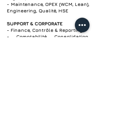
- Maintenance, OPEX (WCM, Lean),
Engineering, Qualité, HSE
SUPPORT & CORPORATE
- Finance, Contrôle & Reporting
- Comptabilité, Consolidation,
Trésorerie
- Juridique & Fiscal
- Ressources Humaines
- Commercial & Marketing
Nous avons recruté...