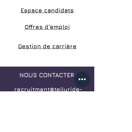
Espace candidats
Offres d'emploi
Gestion de carrière
NOUS CONTACTER
recruitment@telluride-
search.com
+352 24 61 88 28
H2O Building
33, rue de Gasperich L-5826
Hesperange